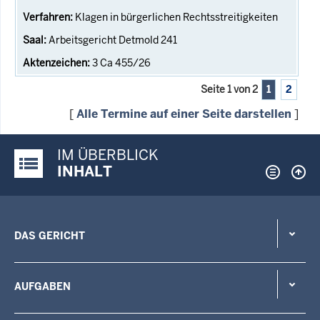
Klagen in bürgerlichen Rechtsstreitigkeiten
Arbeitsgericht Detmold 241
3 Ca 455/26
Seite 1 von 2
1
2
[
Alle Termine auf einer Seite darstellen
]
IM ÜBERBLICK
Justiz-Portal im Überblick:
INHALT
DAS GERICHT
AUFGABEN