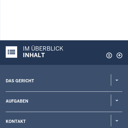
IM ÜBERBLICK
Justiz-Portal im Überblick:
INHALT
DAS GERICHT
AUFGABEN
KONTAKT